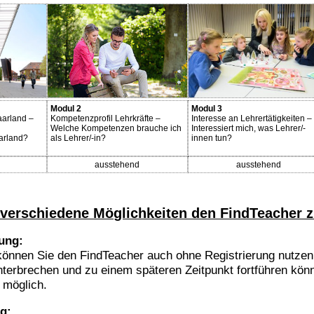
Modul 2
Modul 3
aarland –
Kompetenzprofil Lehrkräfte –
Interesse an Lehrertätigkeiten –
Welche Kompetenzen brauche ich
Interessiert mich, was Lehrer/-
arland?
als Lehrer/-in?
innen tun?
ausstehend
ausstehend
 verschiedene Möglichkeiten den FindTeacher z
rung:
können Sie den FindTeacher auch ohne Registrierung nutzen.
nterbrechen und zu einem späteren Zeitpunkt fortführen könn
t möglich.
ng: