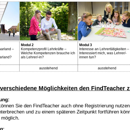
Modul 2
Modul 3
aarland –
Kompetenzprofil Lehrkräfte –
Interesse an Lehrertätigkeiten –
Welche Kompetenzen brauche ich
Interessiert mich, was Lehrer/-
arland?
als Lehrer/-in?
innen tun?
ausstehend
ausstehend
 verschiedene Möglichkeiten den FindTeacher z
rung:
können Sie den FindTeacher auch ohne Registrierung nutzen.
nterbrechen und zu einem späteren Zeitpunkt fortführen könn
t möglich.
ng: