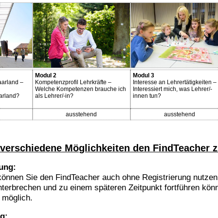
Modul 2
Modul 3
aarland –
Kompetenzprofil Lehrkräfte –
Interesse an Lehrertätigkeiten –
Welche Kompetenzen brauche ich
Interessiert mich, was Lehrer/-
arland?
als Lehrer/-in?
innen tun?
ausstehend
ausstehend
 verschiedene Möglichkeiten den FindTeacher z
rung:
können Sie den FindTeacher auch ohne Registrierung nutzen.
nterbrechen und zu einem späteren Zeitpunkt fortführen könn
t möglich.
ng: