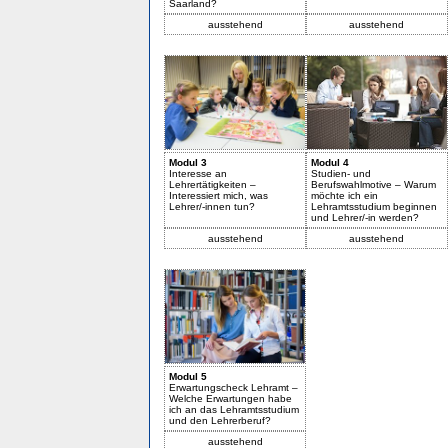
Saarland?
ausstehend
ausstehend
Modul 3
Modul 4
Interesse an
Studien- und
Lehrertätigkeiten –
Berufswahlmotive – Warum
Interessiert mich, was
möchte ich ein
Lehrer/-innen tun?
Lehramtsstudium beginnen
und Lehrer/-in werden?
ausstehend
ausstehend
Modul 5
Erwartungscheck Lehramt –
Welche Erwartungen habe
ich an das Lehramtsstudium
und den Lehrerberuf?
ausstehend