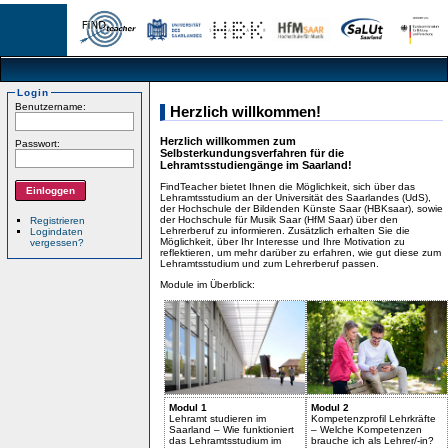
Login
Benutzername:
Herzlich willkommen!
Herzlich willkommen zum
Passwort:
Selbsterkundungsverfahren für die
Lehramtsstudiengänge im Saarland!
FindTeacher bietet Ihnen die Möglichkeit, sich über das
Lehramtsstudium an der Universität des Saarlandes (UdS),
der Hochschule der Bildenden Künste Saar (HBKsaar), sowie
der Hochschule für Musik Saar (HfM Saar) über den
Registrieren
Lehrerberuf zu informieren. Zusätzlich erhalten Sie die
Logindaten
Möglichkeit, über Ihr Interesse und Ihre Motivation zu
vergessen?
reflektieren, um mehr darüber zu erfahren, wie gut diese zum
Lehramtsstudium und zum Lehrerberuf passen.
Module im Überblick:
Modul 1
Modul 2
Lehramt studieren im
Kompetenzprofil Lehrkräfte
Saarland – Wie funktioniert
– Welche Kompetenzen
das Lehramtsstudium im
brauche ich als Lehrer/-in?